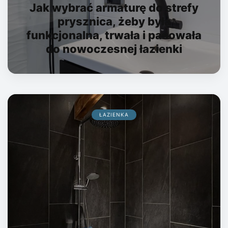
Jak wybrać armaturę do strefy
prysznica, żeby była
funkcjonalna, trwała i pasowała
do nowoczesnej łazienki
ŁAZIENKA