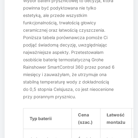
Wybór baterii prysznicowej to decyzja, która
powinna być podyktowana nie tylko
estetyką, ale przede wszystkim
funkcjonalnością, trwałością głowicy
ceramicznej oraz łatwością czyszczenia.
Poniższa tabela porównawcza pomoże Ci
podjąć świadomą decyzję, uwzględniając
najważniejsze aspekty. Przetestowałam
osobiście baterię termostatyczną Grohe
Rainshower SmartControl 360 przez ponad 6
miesięcy i zauważyłam, że utrzymuje ona
stabilną temperaturę wody z dokładnością
do 0,5 stopnia Celsjusza, co jest nieocenione
przy porannym prysznicu.
Cena
Łatwość
Typ baterii
(szac.)
montażu