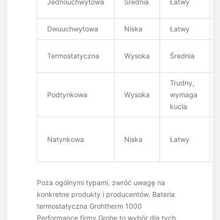
Jednouchwytowa
Średnia
Łatwy
Dwuuchwytowa
Niska
Łatwy
Termostatyczna
Wysoka
Średnia
Trudny,
Podtynkowa
Wysoka
wymaga
kucia
Natynkowa
Niska
Łatwy
Poza ogólnymi typami, zwróć uwagę na
konkretne produkty i producentów. Bateria
termostatyczna Grohtherm 1000
Performance firmy Grohe to wybór dla tych,