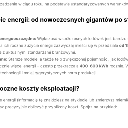
rządzenie w ciągu roku, na podstawie ustandaryzowanych warunkó
ie energii: od nowoczesnych gigantów po s
 energooszczędne:
Większość współczesnych lodówek jest bardzo
a ich roczne zużycie energii zazwyczaj mieści się w przedziale
od 
 z aktualnymi standardami branżowymi.
mne:
Starsze modele, a także te o zwiększonej pojemności, jak lodów
cznie więcej energii – często przekraczają
400-600 kWh
rocznie. W
technologii i mniej rygorystycznych norm produkcji.
roczne koszty eksploatacji?
 energii (informację tę znajdziesz na etykiecie lub zmierzysz mierni
z precyzyjnie obliczyć przybliżony koszt. Spójrz na przykład: