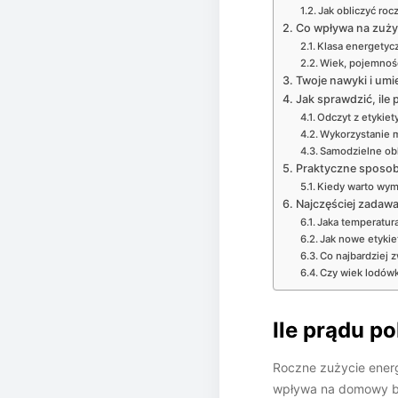
Jak obliczyć roc
Co wpływa na zuży
Klasa energetycz
Wiek, pojemność
Twoje nawyki i umi
Jak sprawdzić, ile
Odczyt z etykiet
Wykorzystanie m
Samodzielne obl
Praktyczne sposoby
Kiedy warto wym
Najczęściej zadawa
Jaka temperatura
Jak nowe etykie
Co najbardziej 
Czy wiek lodówk
Ile prądu po
Roczne zużycie energi
wpływa na domowy bu