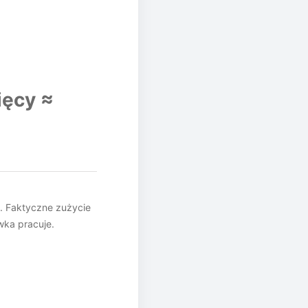
ięcy ≈
h. Faktyczne zużycie
wka pracuje.