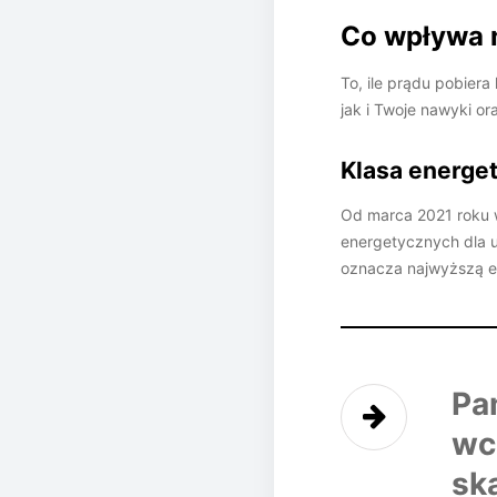
Co wpływa 
To, ile prądu pobier
jak i Twoje nawyki o
Klasa energet
Od marca 2021 roku w
energetycznych dla u
oznacza najwyższą ef
Pa
wc
sk