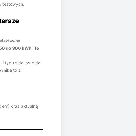
w testowych.
tarsze
 efektywna
150 do 300 kWh
. Te
ki typu side-by-side,
ynika to z
kiem) oraz aktualną