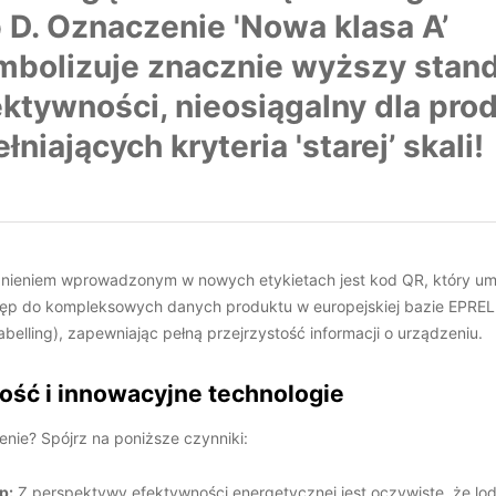
b D. Oznaczenie 'Nowa klasa A’
mbolizuje znacznie wyższy stan
ektywności, nieosiągalny dla pr
łniających kryteria 'starej’ skali!
eniem wprowadzonym w nowych etykietach jest kod QR, który um
ęp do kompleksowych danych produktu w europejskiej bazie EPREL
abelling), zapewniając pełną przejrzystość informacji o urządzeniu.
ość i innowacyjne technologie
nie? Spójrz na poniższe czynniki:
p:
Z perspektywy efektywności energetycznej jest oczywiste, że lod