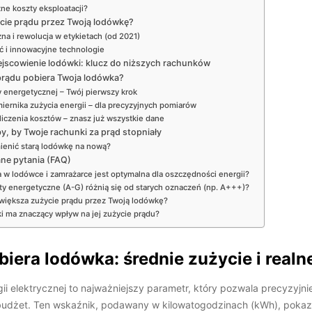
zne koszty eksploatacji?
cie prądu przez Twoją lodówkę?
na i rewolucja w etykietach (od 2021)
 i innowacyjne technologie
ejscowienie lodówki: klucz do niższych rachunków
 prądu pobiera Twoja lodówka?
y energetycznej – Twój pierwszy krok
iernika zużycia energii – dla precyzyjnych pomiarów
iczenia kosztów – znasz już wszystkie dane
, by Twoje rachunki za prąd stopniały
ienić starą lodówkę na nową?
ne pytania (FAQ)
 w lodówce i zamrażarce jest optymalna dla oszczędności energii?
ty energetyczne (A-G) różnią się od starych oznaczeń (np. A+++)?
zwiększa zużycie prądu przez Twoją lodówkę?
i ma znaczący wpływ na jej zużycie prądu?
biera lodówka: średnie zużycie i realn
i elektrycznej to najważniejszy parametr, który pozwala precyzyjni
dżet. Ten wskaźnik, podawany w kilowatogodzinach (kWh), poka