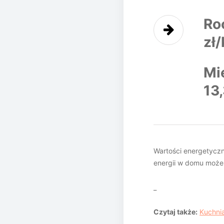
Ro
zł
Mi
13,
Wartości energetyczn
energii w domu może 
_
Czytaj także:
Kuchni