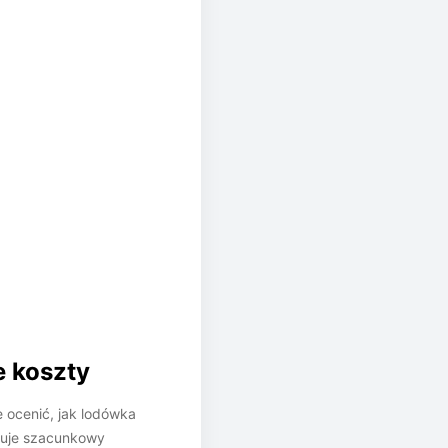
e koszty
e ocenić, jak lodówka
zuje szacunkowy