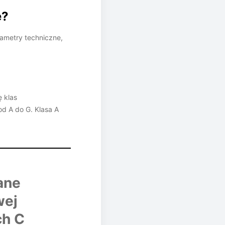
ę?
rametry techniczne,
 klas
d A do G. Klasa A
ane
wej
ch C