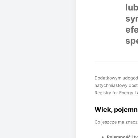
lu
sy
ef
spe
Dodatkowym udogodni
natychmiastowy dost
Registry for Energy L
Wiek, pojemn
Co jeszcze ma znacze
Pojemność i ty