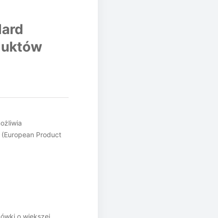
dard
oduktów
ożliwia
 (European Product
ówki o większej