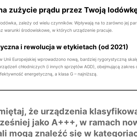
na zużycie prądu przez Twoją lodówk
a lodówka, zależy od wielu czynników. Wpływają na to zarówno jej pa
raz warunki środowiskowe, w których urządzenie pracuje.
yczna i rewolucja w etykietach (od 2021)
 Unii Europejskiej wprowadzono nową, bardziej rygorystyczną skalę
rządzeń chłodniczych (i innych sprzętów AGD), obejmującą zakres o
ektywność energetyczną, a klasa G – najniższą.
miętaj, że urządzenia klasyfikow
ześniej jako A+++, w ramach no
ali mogą znaleźć się w kategoria