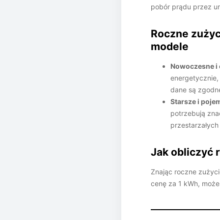
pobór prądu przez u
Roczne zużyc
modele
Nowoczesne i
energetycznie, 
dane są zgodne
Starsze i poje
potrzebują zna
przestarzałych 
Jak obliczyć 
Znając roczne zużycie
cenę za 1 kWh, możes