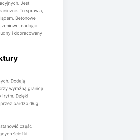
acyjnych. Jest
aniczne. To sprawia,
yglądem. Betonowe
ńczeniowe, nadając
chludny i dopracowany
ktury
nych. Dodają
worzy wyraźną granicę
i rytm. Dzięki
przez bardzo długi
 stanowić część
ących ścieżki.