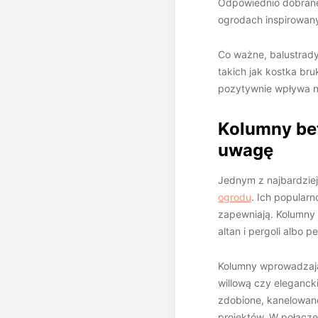
Odpowiednio dobrane s
ogrodach inspirowan
Co ważne, balustrady
takich jak kostka bru
pozytywnie wpływa na
Kolumny bet
uwagę
Jednym z najbardzie
ogrodu
. Ich popular
zapewniają. Kolumny
altan i pergoli albo p
Kolumny wprowadzają 
willową czy eleganck
zdobione, kanelowan
projektów. W połącze