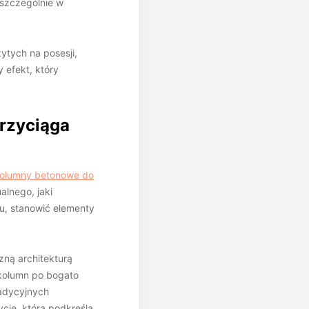
 szczególnie w
ytych na posesji,
 efekt, który
przyciąga
olumny betonowe do
alnego, jaki
, stanowić elementy
zną architekturą
 kolumn po bogato
adycyjnych
cję, która podkreśla