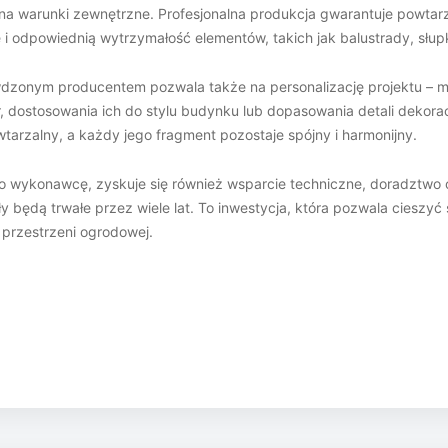
na warunki zewnętrzne. Profesjonalna produkcja gwarantuje powtar
 i odpowiednią wytrzymałość elementów, takich jak balustrady, słup
dzonym producentem pozwala także na personalizację projektu – 
 dostosowania ich do stylu budynku lub dopasowania detali dekora
wtarzalny, a każdy jego fragment pozostaje spójny i harmonijny.
o wykonawcę, zyskuje się również wsparcie techniczne, doradztwo
 będą trwałe przez wiele lat. To inwestycja, która pozwala cieszyć
ą przestrzeni ogrodowej.