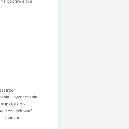
ania poprawiające
zestrzeni
ienia i wykańczania
słupki, aż po
ny może imitować
hstronnym.