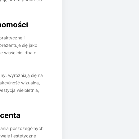
chomości
praktyczne i
prezentuje się jako
e właściciel dba o
y, wyróżniają się na
rakcyjność wizualną,
stycja wieloletnia,
ucenta
nania poszczególnych
wałe i estetyczne