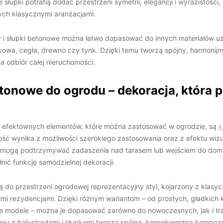
łupki potrafią dodać przestrzeni symetrii, elegancji i wyrazistości,
ych klasycznymi aranżacjami.
 i słupki betonowe można łatwo dopasować do innych materiałów uż
kowa, cegła, drewno czy tynk. Dzięki temu tworzą spójny, harmonijny
 odbiór całej nieruchomości.
onowe do ogrodu – dekoracja, która 
j efektownych elementów, które można zastosować w ogrodzie, są
k
ność wynika z możliwości szerokiego zastosowania oraz z efektu wizu
 mogą podtrzymywać zadaszenia nad tarasem lub wejściem do domu
ełnić funkcję samodzielnej dekoracji.
do przestrzeni ogrodowej reprezentacyjny styl, kojarzony z klasyc
imi rezydencjami. Dzięki różnym wariantom – od prostych, gładkich
e modele – można je dopasować zarówno do nowoczesnych, jak i tr
niu z balustradami i słupkami tworzą spójną, konsekwentną kompozy