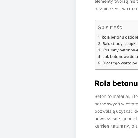
elementy tworzą nie 
bezpieczeństwo i ko
Spis treści
Rola betonu ozdob
Balustrady i słupk
Kolumny betonowe 
Jak betonowe deta
Dlaczego warto po
Rola betonu
Beton to materiał, kt
ogrodowych w ostatni
pozwalają uzyskać dow
nowoczesne, geometr
kamień naturalny, pi