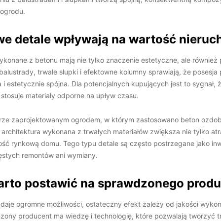
 ogrodu.
we detale wpływają na wartość nieru
onane z betonu mają nie tylko znaczenie estetyczne, ale również 
alustrady, trwałe słupki i efektowne kolumny sprawiają, że posesja 
i estetycznie spójna. Dla potencjalnych kupujących jest to sygnał, ż
 stosuje materiały odporne na upływ czasu.
rze zaprojektowanym ogrodem, w którym zastosowano beton ozdobn
 architektura wykonana z trwałych materiałów zwiększa nie tylko at
tość rynkową domu. Tego typu detale są często postrzegane jako inwe
ęstych remontów ani wymiany.
arto postawić na sprawdzonego prod
daje ogromne możliwości, ostateczny efekt zależy od jakości wyko
ony producent ma wiedzę i technologię, które pozwalają tworzyć tr