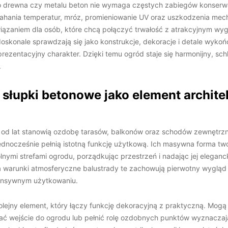
o drewna czy metalu beton nie wymaga częstych zabiegów konserw
ahania temperatur, mróz, promieniowanie UV oraz uszkodzenia mech
wiązaniem dla osób, które chcą połączyć trwałość z atrakcyjnym w
skonale sprawdzają się jako konstrukcje, dekoracje i detale wyko
eprezentacyjny charakter. Dzięki temu ogród staje się harmonijny, s
.
i słupki betonowe jako element archite
 od lat stanowią ozdobę tarasów, balkonów oraz schodów zewnętrz
 jednocześnie pełnią istotną funkcję użytkową. Ich masywna forma t
ymi strefami ogrodu, porządkując przestrzeń i nadając jej eleganck
 warunki atmosferyczne balustrady te zachowują pierwotny wygląd 
tensywnym użytkowaniu.
olejny element, który łączy funkcję dekoracyjną z praktyczną. Mogą
ać wejście do ogrodu lub pełnić rolę ozdobnych punktów wyznaczaj