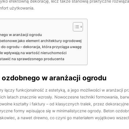
tylko efektowną dekorację, lecz także stanowią praktyczne rozwiąz
mfort użytkowania.
nego w aranżacji ogrodu
i betonowe jako element architektury ogrodowej
do ogrodu – dekoracja, która przyciąga uwagę
le wpływają na wartość nieruchomości
stawić na sprawdzonego producenta
 ozdobnego w aranżacji ogrodu
óry łączy funkcjonalność z estetyką, a jego możliwości w aranżacji pr
ch latach znacznie wzrosły. Nowoczesne techniki formowania, barw
olne kształty i faktury – od klasycznych tralek, przez dekoracyjne 
yczne formy wpisujące się w minimalistyczne ogrody. Beton ozdob
askowiec, a nawet drewno, co czyni go materiałem wyjątkowo wszec